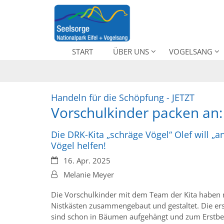
Zum Inhalt springen
START
ÜBER UNS
VOGELSANG
:
Handeln für die Schöpfung - JETZT
Vorschulkinder packen an: 
Die DRK-Kita „schräge Vögel“ Olef will „
Vögel helfen!
Datum:
16. Apr. 2025
Von:
Melanie Meyer
Die Vorschulkinder mit dem Team der Kita haben m
Nistkästen zusammengebaut und gestaltet. Die e
sind schon in Bäumen aufgehängt und zum Erstbe