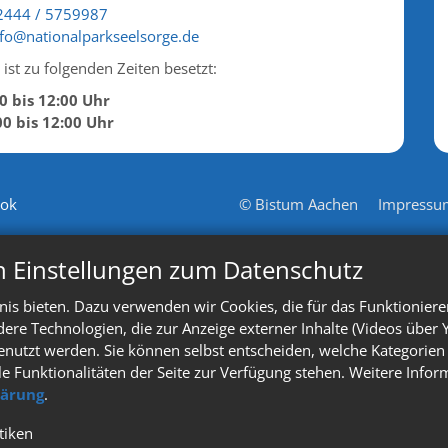
2444 / 5759987
nfo@nationalparkseelsorge.de
ist zu folgenden Zeiten besetzt:
00 bis 12:00 Uhr
00 bis 12:00 Uhr
ook
© Bistum Aachen
Impressu
n Einstellungen zum Datenschutz
is bieten. Dazu verwenden wir Cookies, die für das Funktioniere
e Technologien, die zur Anzeige externer Inhalte (Videos über 
enutzt werden. Sie können selbst entscheiden, welche Kategorien 
le Funktionalitäten der Seite zur Verfügung stehen. Weitere Info
lärung
.
stiken