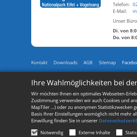
Telefon:
0
E-Mail:
i
Unser Büro 
Di. von 8:
Do. von 8:
Kontakt
Downloads
AGB
Sitemap
Faceb
Ihre Wahlmöglichkeiten bei de
Wir möchten Ihnen ein optimales Webseiten-Erlebn
Zustimmung verwenden wir auch Cookies und ander
MapTiler ...) oder zu anonymen Statistikzwecken g
Basis Ihrer Einstellungen womöglich nicht mehr al
Einwillung finden Sie in unserer
Datenschutzerk
Notwendig
Externe Inhalte
Stati