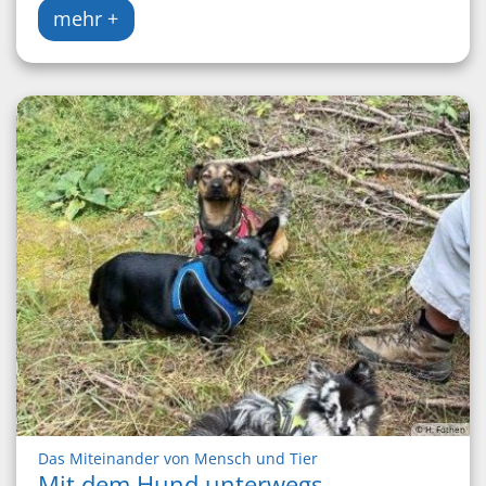
mehr +
© H. Fothen
:
Das Miteinander von Mensch und Tier
Mit dem Hund unterwegs