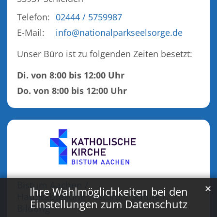
Telefon:
02444 / 5759987
E-Mail:
info@nationalparkseelsorge.de
Unser Büro ist zu folgenden Zeiten besetzt:
Di. von 8:00 bis 12:00 Uhr
Do. von 8:00 bis 12:00 Uhr
Bistum Aachen /
✕
Ihre Wahlmöglichkeiten bei den
Hauptabteilung Pastoral / Schule /
Einstellungen zum Datenschutz
Bildung