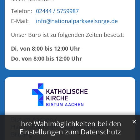
Telefon:
02444 / 5759987
E-Mail:
info@nationalparkseelsorge.de
Unser Büro ist zu folgenden Zeiten besetzt:
Di. von 8:00 bis 12:00 Uhr
Do. von 8:00 bis 12:00 Uhr
Bistum Aachen /
✕
Ihre Wahlmöglichkeiten bei den
Hauptabteilung Pastoral / Schule /
Einstellungen zum Datenschutz
Bildung